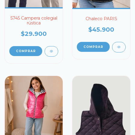
5745 Campera colegial
Chaleco PARIS
rústica
$45.900
$29.900
COMPRAR
COMPRAR