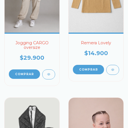
Jogging CARGO
Remera Lovely
oversize
$14.900
$29.900
COMPRAR
COMPRAR