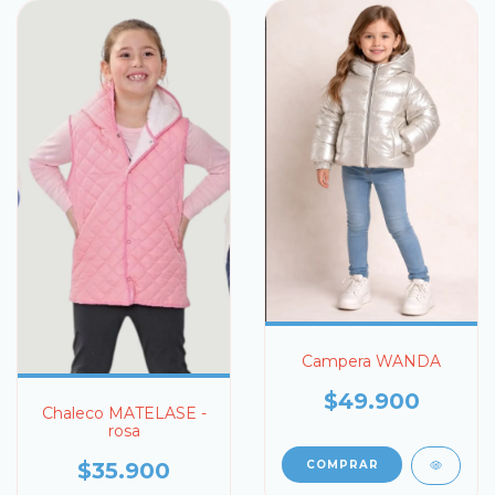
Campera WANDA
$49.900
Chaleco MATELASE -
rosa
COMPRAR
$35.900