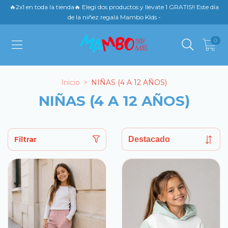
🔥2x1 en toda la tienda🔥 Elegí dos productos y llevate 1 GRATIS!! Este día
de la niñez regalá Mambo KIds -
0
Inicio
>
NIÑAS (4 A 12 AÑOS)
NIÑAS (4 A 12 AÑOS)
Filtrar